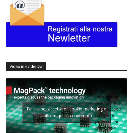
Video in evidenza
Texas
Instruments
raddoppia la
Fai clic per accettare i cookie marketing e
densità con i
moduli di
abilitare questo contenuto
potenza con
tecnologia