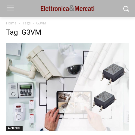
Home
Tags
G3VM
Tag: G3VM
AZIENDE