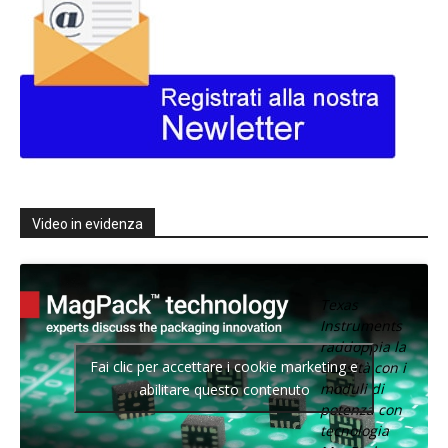
Video in evidenza
Texas
Instruments
raddoppia la
Fai clic per accettare i cookie marketing e
densità con i
moduli di
abilitare questo contenuto
potenza con
tecnologia