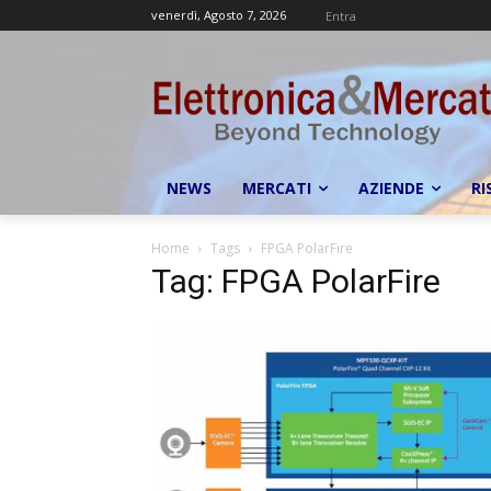
venerdì, Agosto 7, 2026
Entra
NEWS
MERCATI
AZIENDE
RI
Home
Tags
FPGA PolarFire
Tag: FPGA PolarFire