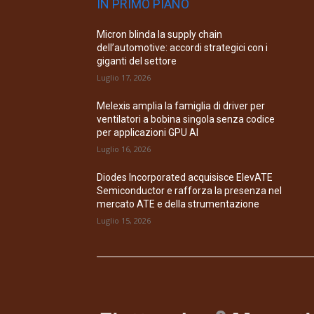
IN PRIMO PIANO
Micron blinda la supply chain
dell’automotive: accordi strategici con i
giganti del settore
Luglio 17, 2026
Melexis amplia la famiglia di driver per
ventilatori a bobina singola senza codice
per applicazioni GPU AI
Luglio 16, 2026
Diodes Incorporated acquisisce ElevATE
Semiconductor e rafforza la presenza nel
mercato ATE e della strumentazione
Luglio 15, 2026