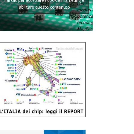
Fai clic per accettare i cookie marketing e
con i
abilitare questo contenuto
moduli di
potenza con
tecnologia
MagPack.