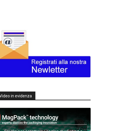
Video in evidenza
Texas
Instruments
raddoppia
la densità