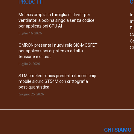
PRODOTTI
C
In
Melexis amplia la famiglia di driver per
ventilatori a bobina singola senza codice
In
per applicazioni GPU AI
Pu
Luglio 16, 2026
Co
Co
OMRON presenta i nuovi relè SiC-MOSFET
Ch
per applicazioni di potenza ad alta
tensione e di test
Luglio 2, 2026
STMicroelectronics presenta il primo chip
mobile sicuro ST54M con crittografia
post-quantistica
Giugno 25, 2026
CHI SIAMO