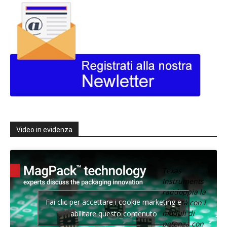
Video in evidenza
Texas
Instruments
raddoppia la
Fai clic per accettare i cookie marketing e
densità con i
moduli di
abilitare questo contenuto
potenza con