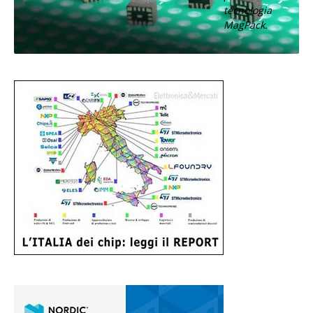
tecnologia
MagPack.