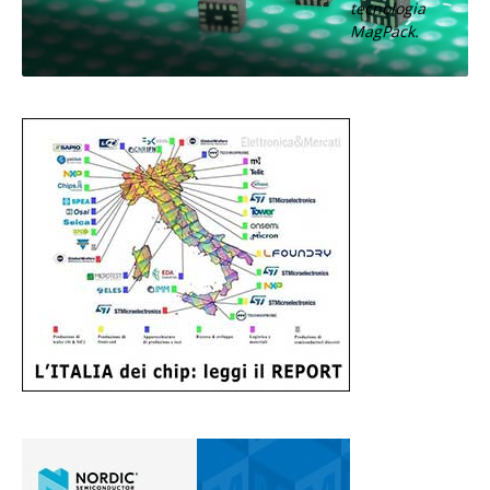
tecnologia
MagPack.