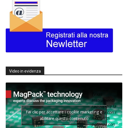
Video in evidenza
Texas
Instruments
raddoppia la
Fai clic per accettare i cookie marketing e
densità con i
moduli di
abilitare questo contenuto
potenza con