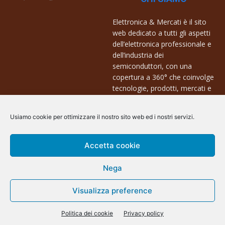
Elettronica & Mercati è il sito
web dedicato a tutti gli aspetti
dell’elettronica professionale e
dell’industria dei
semiconduttori, con una
copertura a 360° che coinvolge
tecnologie, prodotti, mercati e
aziende.
Usiamo cookie per ottimizzare il nostro sito web ed i nostri servizi.
Contatti:
info@arscommunication.it
Accetta cookie
Nega
Visualizza preference
@ArsCommunication 2023
Politica dei cookie
Privacy policy