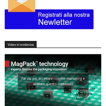
Video in evidenza
Texas
Instruments
raddoppia la
Fai clic per accettare i cookie marketing e
densità con i
moduli di
abilitare questo contenuto
potenza con
tecnologia
MagPack.