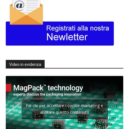
Video in evidenza
Texas
Instruments
raddoppia la
Fai clic per accettare i cookie marketing e
densità con i
moduli di
abilitare questo contenuto
potenza con
tecnologia