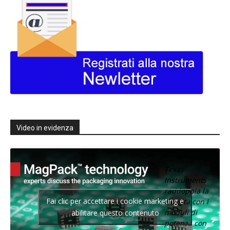
Video in evidenza
Texas
Instruments
raddoppia la
Fai clic per accettare i cookie marketing e
densità con i
moduli di
abilitare questo contenuto
potenza con