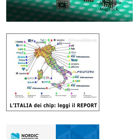
tecnologia
MagPack.