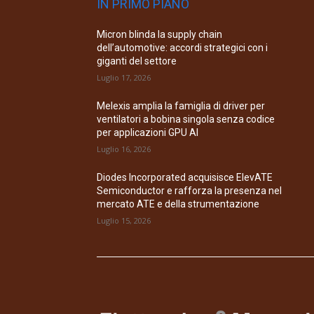
IN PRIMO PIANO
Micron blinda la supply chain
dell’automotive: accordi strategici con i
giganti del settore
Luglio 17, 2026
Melexis amplia la famiglia di driver per
ventilatori a bobina singola senza codice
per applicazioni GPU AI
Luglio 16, 2026
Diodes Incorporated acquisisce ElevATE
Semiconductor e rafforza la presenza nel
mercato ATE e della strumentazione
Luglio 15, 2026