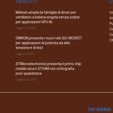
PRODOTTI
C
In
Melexis amplia la famiglia di driver per
ventilatori a bobina singola senza codice
In
per applicazioni GPU AI
Pu
Luglio 16, 2026
Co
Co
OMRON presenta i nuovi relè SiC-MOSFET
Ch
per applicazioni di potenza ad alta
tensione e di test
Luglio 2, 2026
STMicroelectronics presenta il primo chip
mobile sicuro ST54M con crittografia
post-quantistica
Giugno 25, 2026
CHI SIAMO