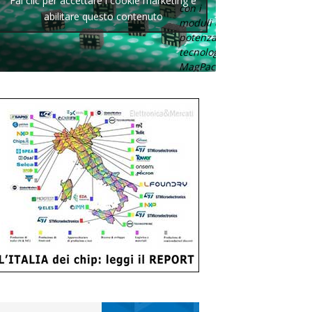
Fai clic per accettare i cookie marketing e
con i
abilitare questo contenuto
moduli di
potenza con
tecnologia
MagPack.