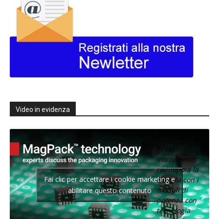
Video in evidenza
Texas
Instruments
raddoppia la
Fai clic per accettare i cookie marketing e
densità con i
moduli di
abilitare questo contenuto
potenza con
tecnologia