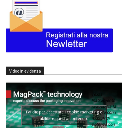
Video in evidenza
Texas
Instruments
raddoppia la
Fai clic per accettare i cookie marketing e
densità con i
moduli di
abilitare questo contenuto
potenza con