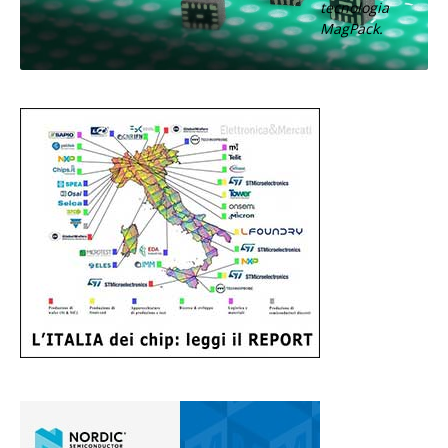
tecnologia
MagPack.