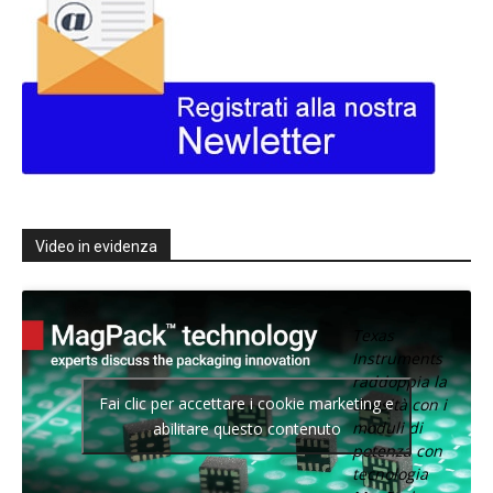
Video in evidenza
Texas
Instruments
raddoppia la
Fai clic per accettare i cookie marketing e
densità con i
moduli di
abilitare questo contenuto
potenza con
tecnologia