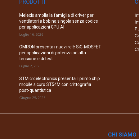
PRODOTTI
C
In
Melexis amplia la famiglia di driver per
ventilatori a bobina singola senza codice
In
per applicazioni GPU AI
Pu
Luglio 16, 2026
Co
Co
OMRON presenta i nuovi relè SiC-MOSFET
Ch
per applicazioni di potenza ad alta
tensione e di test
Luglio 2, 2026
STMicroelectronics presenta il primo chip
mobile sicuro ST54M con crittografia
post-quantistica
Giugno 25, 2026
CHI SIAMO