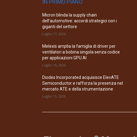
IN PRIMO PIANO
Micron blinda la supply chain
dell’automotive: accordi strategici con i
giganti del settore
Luglio 17, 2026
Melexis amplia la famiglia di driver per
ventilatori a bobina singola senza codice
per applicazioni GPU AI
Luglio 16, 2026
Diodes Incorporated acquisisce ElevATE
Semiconductor e rafforza la presenza nel
mercato ATE e della strumentazione
Luglio 15, 2026