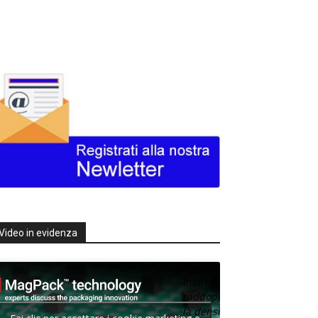
Video in evidenza
Texas
Instruments
raddoppia
la densità