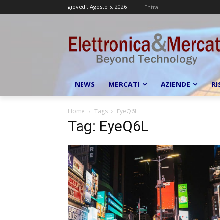
giovedì, Agosto 6, 2026
Entra
NEWS
MERCATI
AZIENDE
RI
Home
Tags
EyeQ6L
Tag: EyeQ6L