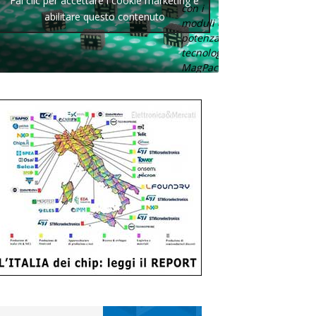
Fai clic per accettare i cookie marketing e
con i
abilitare questo contenuto
moduli di
potenza con
tecnologia
MagPack.