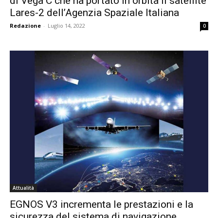
di Vega C che ha portato in orbita il satellite
Lares-2 dell’Agenzia Spaziale Italiana
Redazione
-
Luglio 14, 2022
0
Attualità
EGNOS V3 incrementa le prestazioni e la
sicurezza del sistema di navigazione