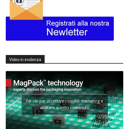
Video in evidenza
Texas
Instruments
raddoppia la
Fai clic per accettare i cookie marketing e
densità con i
moduli di
abilitare questo contenuto
potenza con
tecnologia
MagPack.