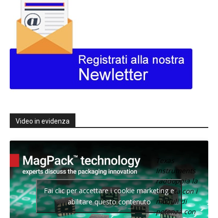
Video in evidenza
Texas
Instruments
raddoppia la
Fai clic per accettare i cookie marketing e
densità con i
moduli di
abilitare questo contenuto
potenza con