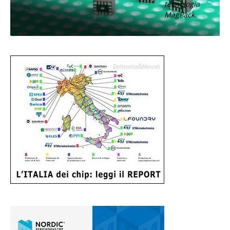
tecnologia
MagPack.