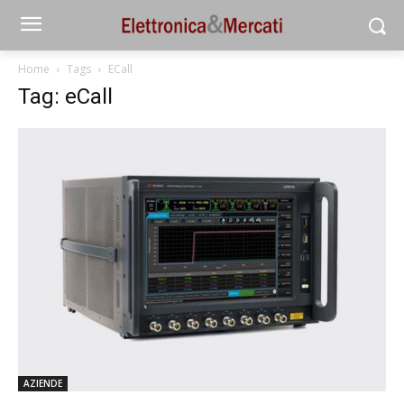
Home
Tags
ECall
Tag: eCall
AZIENDE