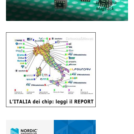
tecnologia
MagPack.