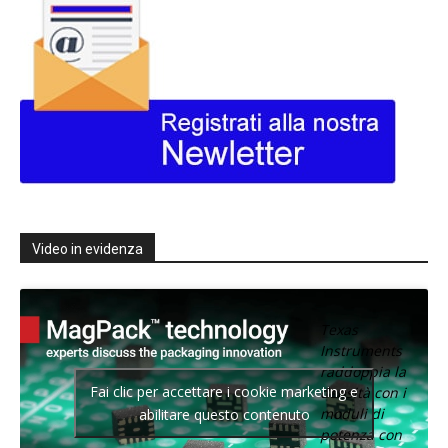
Video in evidenza
Texas
Instruments
raddoppia la
Fai clic per accettare i cookie marketing e
densità con i
moduli di
abilitare questo contenuto
potenza con