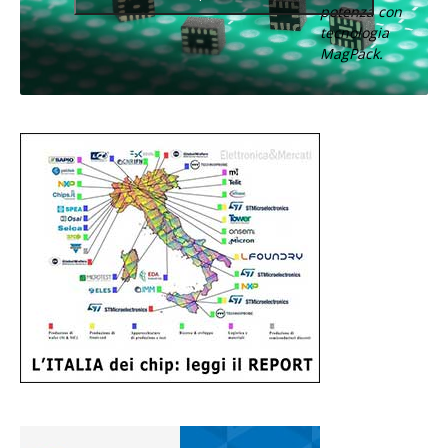
potenza con
tecnologia
MagPack.