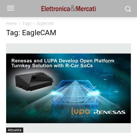
Home
Tags
EagleCAM
Tag: EagleCAM
Attualità