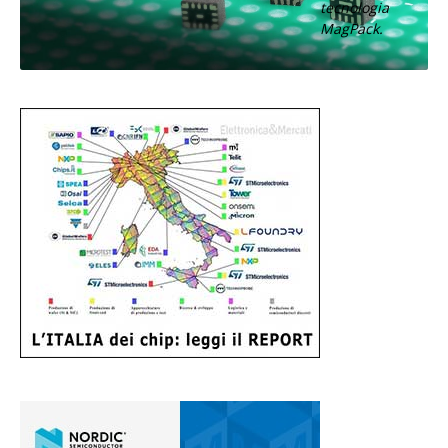
tecnologia
MagPack.