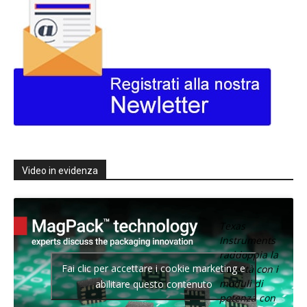
Video in evidenza
Texas
Instruments
raddoppia la
Fai clic per accettare i cookie marketing e
densità con i
moduli di
abilitare questo contenuto
potenza con