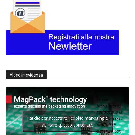
Video in evidenza
Texas
Instruments
raddoppia la
Fai clic per accettare i cookie marketing e
densità con i
moduli di
abilitare questo contenuto
potenza con