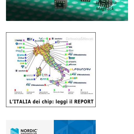
tecnologia
MagPack.