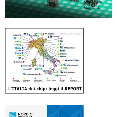
tecnologia
MagPack.