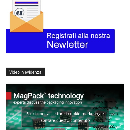
Video in evidenza
Texas
Instruments
raddoppia la
Fai clic per accettare i cookie marketing e
densità con i
moduli di
abilitare questo contenuto
potenza con