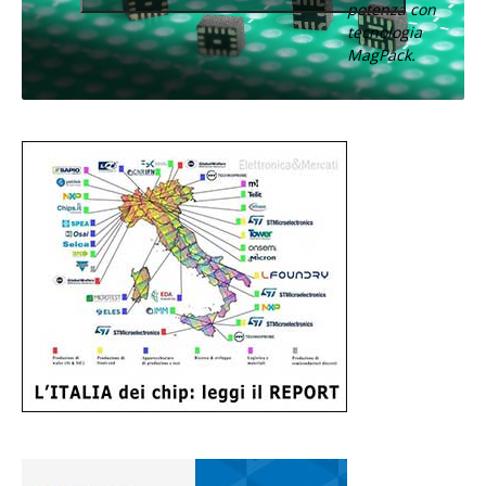
potenza con
tecnologia
MagPack.