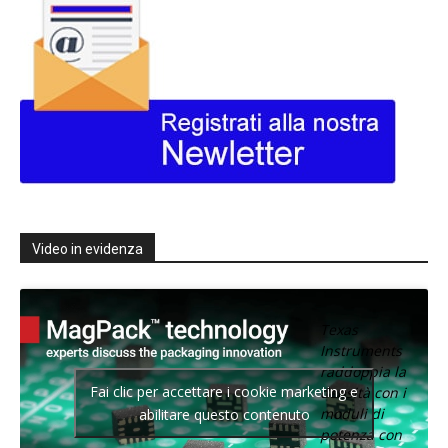
Video in evidenza
Texas
Instruments
raddoppia la
Fai clic per accettare i cookie marketing e
densità con i
moduli di
abilitare questo contenuto
potenza con