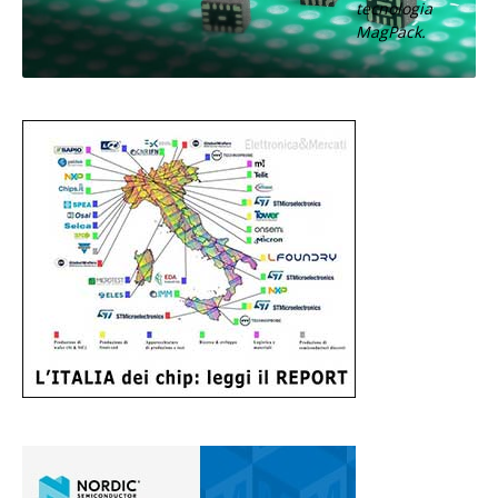
tecnologia
MagPack.