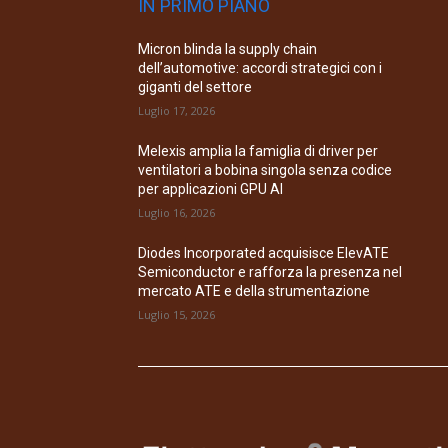
IN PRIMO PIANO
Micron blinda la supply chain
dell’automotive: accordi strategici con i
giganti del settore
Luglio 17, 2026
Melexis amplia la famiglia di driver per
ventilatori a bobina singola senza codice
per applicazioni GPU AI
Luglio 16, 2026
Diodes Incorporated acquisisce ElevATE
Semiconductor e rafforza la presenza nel
mercato ATE e della strumentazione
Luglio 15, 2026