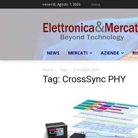
venerdì, Agosto 7, 2026
Entra
NEWS
MERCATI
AZIENDE
RI
Home
Tags
CrossSync PHY
Tag: CrossSync PHY