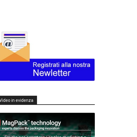
Video in evidenza
Texas
Instruments
raddoppia
la densità