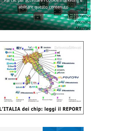
Fai clic per accettare i cookie marketing e
con i
abilitare questo contenuto
moduli di
potenza con
tecnologia
MagPack.