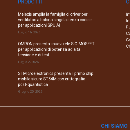
PRODOTTI
C
In
Melexis amplia la famiglia di driver per
ventilatori a bobina singola senza codice
In
per applicazioni GPU AI
Pu
Luglio 16, 2026
Co
Co
OMRON presenta i nuovi relè SiC-MOSFET
Ch
per applicazioni di potenza ad alta
tensione e di test
Luglio 2, 2026
STMicroelectronics presenta il primo chip
mobile sicuro ST54M con crittografia
post-quantistica
Giugno 25, 2026
CHI SIAMO