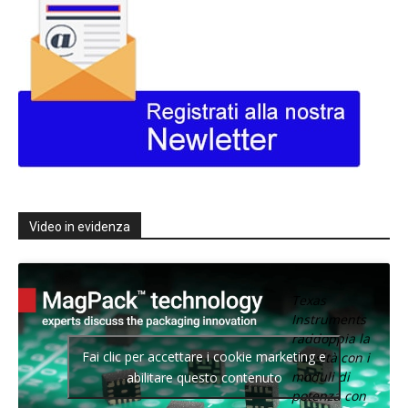
Video in evidenza
Texas
Instruments
raddoppia la
Fai clic per accettare i cookie marketing e
densità con i
moduli di
abilitare questo contenuto
potenza con