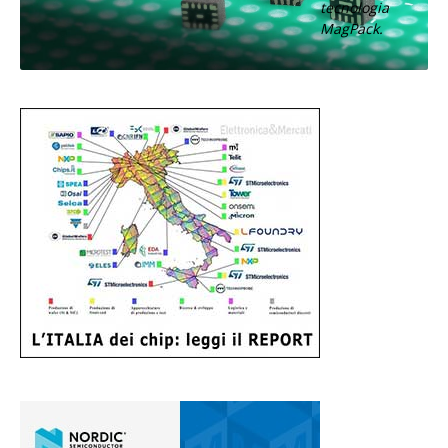
tecnologia
MagPack.