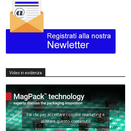
Video in evidenza
Texas
Instruments
raddoppia la
Fai clic per accettare i cookie marketing e
densità con i
moduli di
abilitare questo contenuto
potenza con