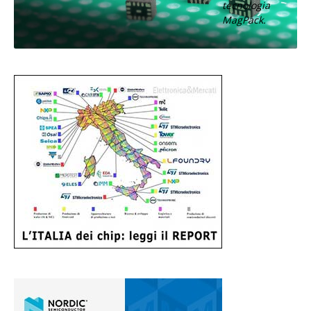
tecnologia
MagPack.