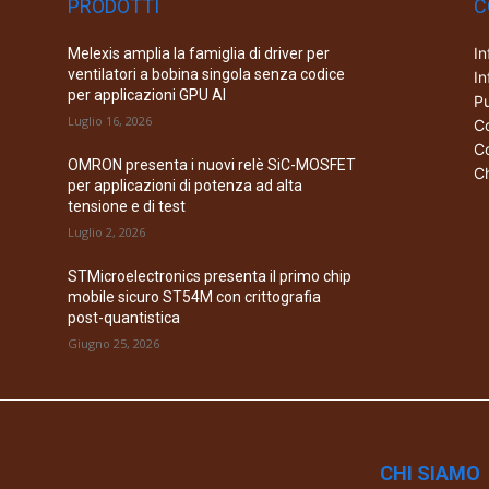
PRODOTTI
C
In
Melexis amplia la famiglia di driver per
ventilatori a bobina singola senza codice
In
per applicazioni GPU AI
Pu
Luglio 16, 2026
Co
Co
OMRON presenta i nuovi relè SiC-MOSFET
Ch
per applicazioni di potenza ad alta
tensione e di test
Luglio 2, 2026
STMicroelectronics presenta il primo chip
mobile sicuro ST54M con crittografia
post-quantistica
Giugno 25, 2026
CHI SIAMO