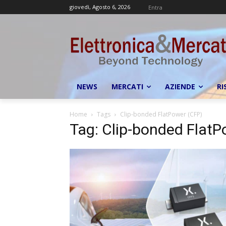
giovedì, Agosto 6, 2026
Entra
NEWS
MERCATI
AZIENDE
RI
Home
Tags
Clip-bonded FlatPower (CFP)
Tag: Clip-bonded FlatP