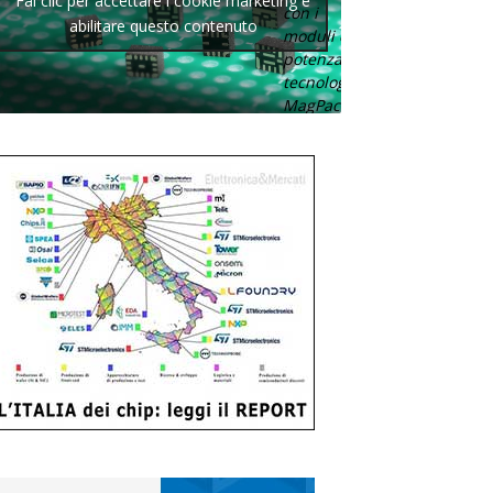
Fai clic per accettare i cookie marketing e
con i
abilitare questo contenuto
moduli di
potenza con
tecnologia
MagPack.