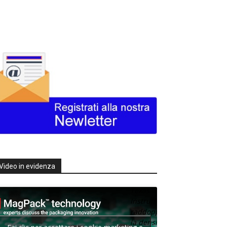
Video in evidenza
Texas
Instruments
raddoppia
la densità