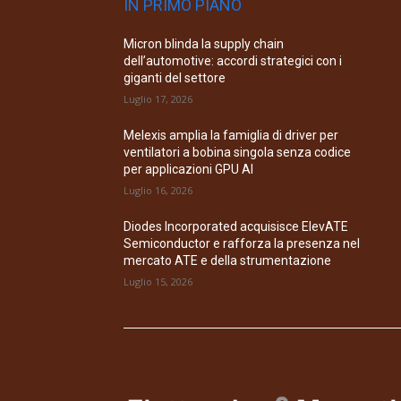
IN PRIMO PIANO
Micron blinda la supply chain
dell’automotive: accordi strategici con i
giganti del settore
Luglio 17, 2026
Melexis amplia la famiglia di driver per
ventilatori a bobina singola senza codice
per applicazioni GPU AI
Luglio 16, 2026
Diodes Incorporated acquisisce ElevATE
Semiconductor e rafforza la presenza nel
mercato ATE e della strumentazione
Luglio 15, 2026