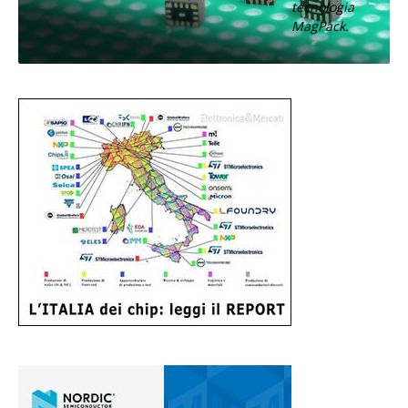
tecnologia
MagPack.