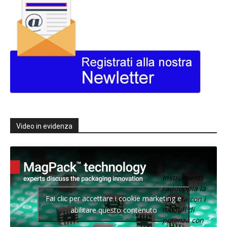
Video in evidenza
Texas
Instruments
raddoppia la
Fai clic per accettare i cookie marketing e
densità con i
moduli di
abilitare questo contenuto
potenza con