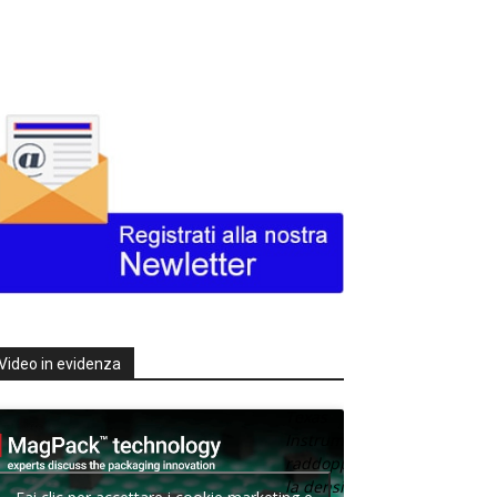
Video in evidenza
Texas
Instruments
raddoppia
la densità