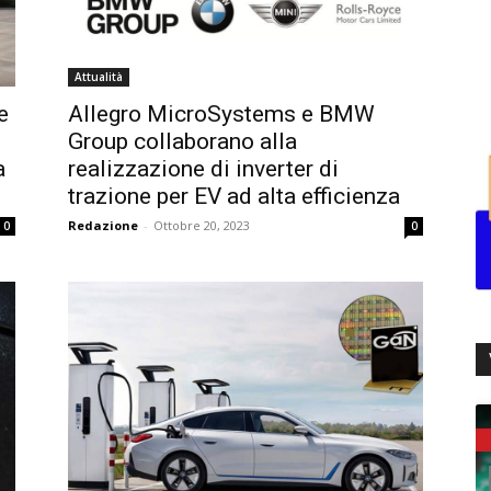
Attualità
e
Allegro MicroSystems e BMW
Group collaborano alla
a
realizzazione di inverter di
trazione per EV ad alta efficienza
Redazione
-
Ottobre 20, 2023
0
0