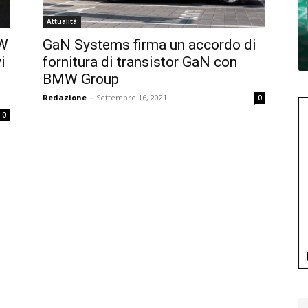
Attualità
MW
GaN Systems firma un accordo di
i
fornitura di transistor GaN con
BMW Group
Redazione
-
Settembre 16, 2021
0
0