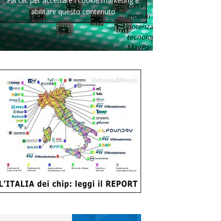
Fai clic per accettare i cookie marketing e
con i
abilitare questo contenuto
moduli di
potenza con
tecnologia
MagPack.