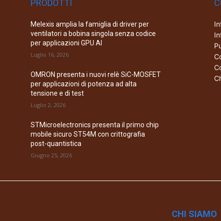
PRODOTTI
C
In
Melexis amplia la famiglia di driver per
ventilatori a bobina singola senza codice
In
per applicazioni GPU AI
Pu
Luglio 16, 2026
Co
Co
OMRON presenta i nuovi relè SiC-MOSFET
Ch
per applicazioni di potenza ad alta
tensione e di test
Luglio 2, 2026
STMicroelectronics presenta il primo chip
mobile sicuro ST54M con crittografia
post-quantistica
Giugno 25, 2026
CHI SIAMO