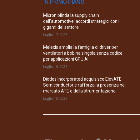
IN PRIMO PIANO
Micron blinda la supply chain
dell’automotive: accordi strategici con i
giganti del settore
Luglio 17, 2026
Melexis amplia la famiglia di driver per
ventilatori a bobina singola senza codice
per applicazioni GPU AI
Luglio 16, 2026
Diodes Incorporated acquisisce ElevATE
Semiconductor e rafforza la presenza nel
mercato ATE e della strumentazione
Luglio 15, 2026