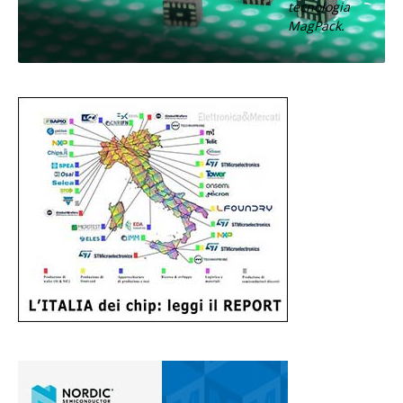
tecnologia
MagPack.