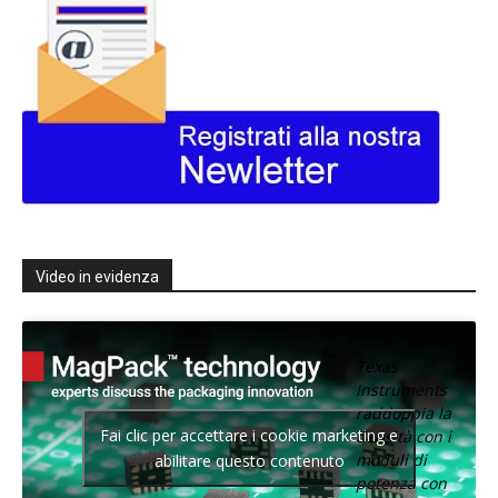
Video in evidenza
Texas
Instruments
raddoppia la
Fai clic per accettare i cookie marketing e
densità con i
moduli di
abilitare questo contenuto
potenza con