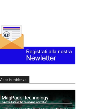
Video in evidenza
Texas
Instruments
raddoppia
la densità