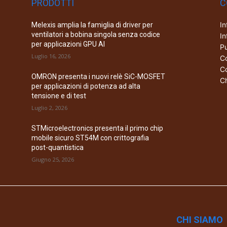
PRODOTTI
C
In
Melexis amplia la famiglia di driver per
ventilatori a bobina singola senza codice
In
per applicazioni GPU AI
Pu
Luglio 16, 2026
Co
Co
OMRON presenta i nuovi relè SiC-MOSFET
Ch
per applicazioni di potenza ad alta
tensione e di test
Luglio 2, 2026
STMicroelectronics presenta il primo chip
mobile sicuro ST54M con crittografia
post-quantistica
Giugno 25, 2026
CHI SIAMO