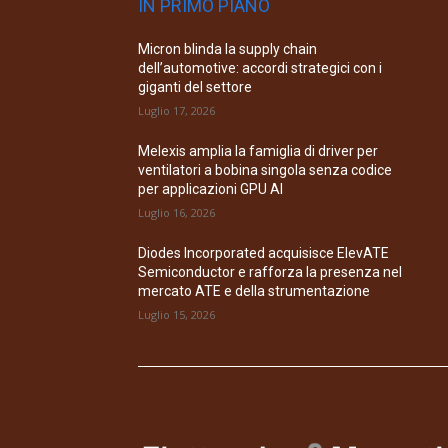
IN PRIMO PIANO
Micron blinda la supply chain
dell’automotive: accordi strategici con i
giganti del settore
Luglio 17, 2026
Melexis amplia la famiglia di driver per
ventilatori a bobina singola senza codice
per applicazioni GPU AI
Luglio 16, 2026
Diodes Incorporated acquisisce ElevATE
Semiconductor e rafforza la presenza nel
mercato ATE e della strumentazione
Luglio 15, 2026