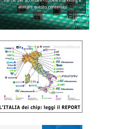
Fai clic per accettare i cookie marketing e
con i
abilitare questo contenuto
moduli di
potenza con
tecnologia
MagPack.