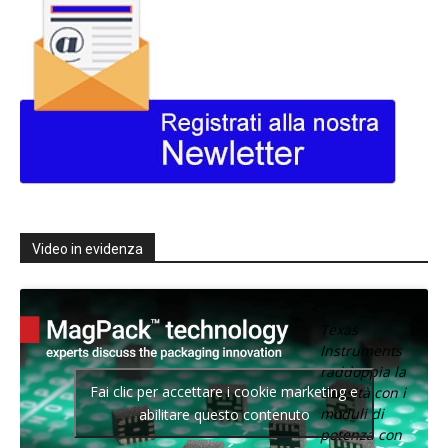
Video in evidenza
Texas
Instruments
raddoppia la
Fai clic per accettare i cookie marketing e
densità con i
moduli di
abilitare questo contenuto
potenza con