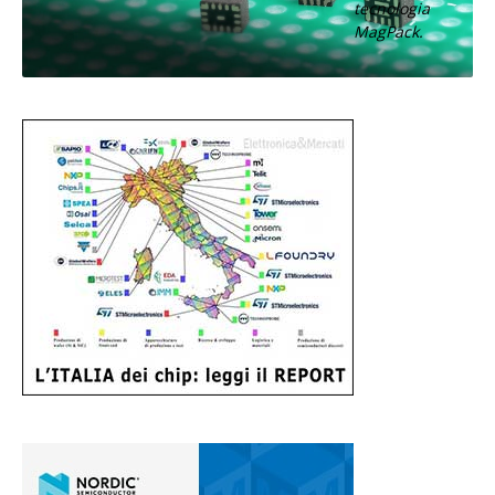
tecnologia
MagPack.