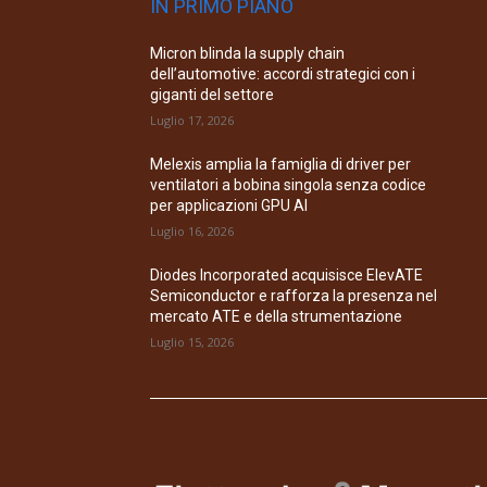
IN PRIMO PIANO
Micron blinda la supply chain
dell’automotive: accordi strategici con i
giganti del settore
Luglio 17, 2026
Melexis amplia la famiglia di driver per
ventilatori a bobina singola senza codice
per applicazioni GPU AI
Luglio 16, 2026
Diodes Incorporated acquisisce ElevATE
Semiconductor e rafforza la presenza nel
mercato ATE e della strumentazione
Luglio 15, 2026