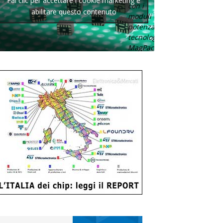
Fai clic per accettare i cookie marketing e
con i
abilitare questo contenuto
moduli di
potenza con
tecnologia
MagPack.