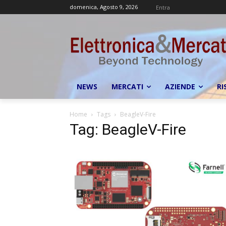
domenica, Agosto 9, 2026
Entra
NEWS
MERCATI
AZIENDE
RI
Home
Tags
BeagleV-Fire
Tag: BeagleV-Fire