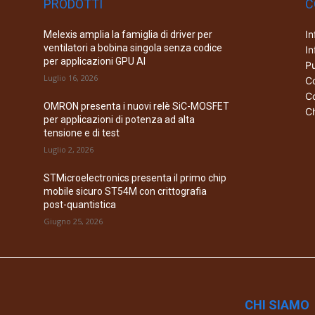
PRODOTTI
C
In
Melexis amplia la famiglia di driver per
ventilatori a bobina singola senza codice
In
per applicazioni GPU AI
Pu
Luglio 16, 2026
Co
Co
OMRON presenta i nuovi relè SiC-MOSFET
Ch
per applicazioni di potenza ad alta
tensione e di test
Luglio 2, 2026
STMicroelectronics presenta il primo chip
mobile sicuro ST54M con crittografia
post-quantistica
Giugno 25, 2026
CHI SIAMO