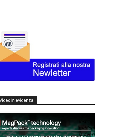
Video in evidenza
Texas
Instruments
raddoppia
la densità