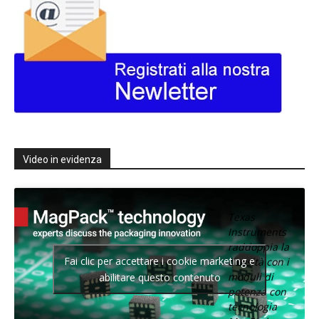
Video in evidenza
Texas
Instruments
raddoppia la
Fai clic per accettare i cookie marketing e
densità con i
moduli di
abilitare questo contenuto
potenza con
tecnologia