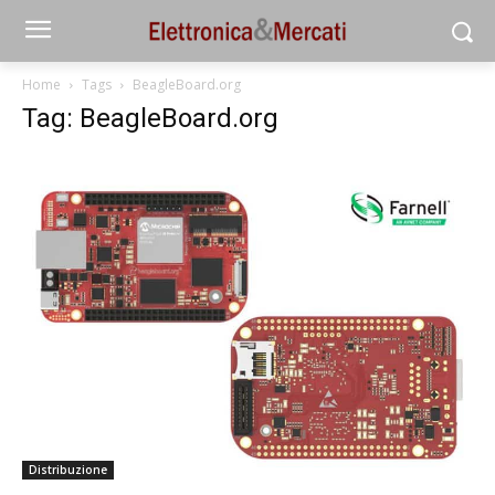
Home
Tags
BeagleBoard.org
Tag: BeagleBoard.org
Distribuzione