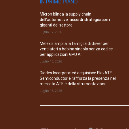
IN PRIMO PIANO
Micron blinda la supply chain
dell’automotive: accordi strategici con i
giganti del settore
Luglio 17, 2026
Melexis amplia la famiglia di driver per
ventilatori a bobina singola senza codice
per applicazioni GPU AI
Luglio 16, 2026
Diodes Incorporated acquisisce ElevATE
Semiconductor e rafforza la presenza nel
mercato ATE e della strumentazione
Luglio 15, 2026