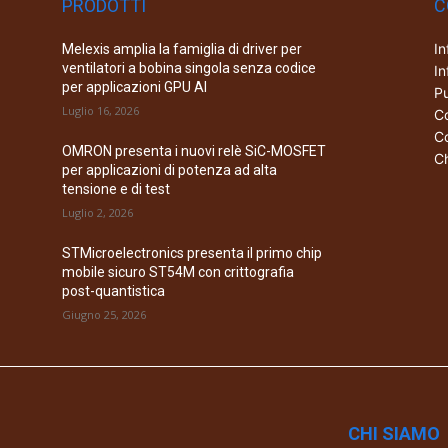
PRODOTTI
C
In
Melexis amplia la famiglia di driver per
ventilatori a bobina singola senza codice
In
per applicazioni GPU AI
Pu
Luglio 16, 2026
Co
Co
OMRON presenta i nuovi relè SiC-MOSFET
Ch
per applicazioni di potenza ad alta
tensione e di test
Luglio 2, 2026
STMicroelectronics presenta il primo chip
mobile sicuro ST54M con crittografia
post-quantistica
Giugno 25, 2026
CHI SIAMO