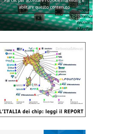
Fai clic per accettare i cookie marketing e
con i
abilitare questo contenuto
moduli di
potenza con
tecnologia
MagPack.