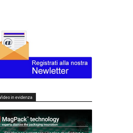
Video in evidenza
Texas
Instruments
raddoppia
la densità