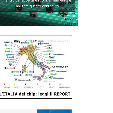
Fai clic per accettare i cookie marketing e
con i
abilitare questo contenuto
moduli di
potenza con
tecnologia
MagPack.