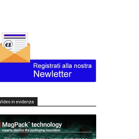
Video in evidenza
Texas
Instruments
raddoppia
la densità