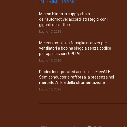
IN PRIMO PIANO
Micron blinda la supply chain
dell’automotive: accordi strategici con i
giganti del settore
Luglio 17, 2026
Melexis amplia la famiglia di driver per
ventilatori a bobina singola senza codice
per applicazioni GPU AI
Luglio 16, 2026
Diodes Incorporated acquisisce ElevATE
Semiconductor e rafforza la presenza nel
mercato ATE e della strumentazione
Luglio 15, 2026