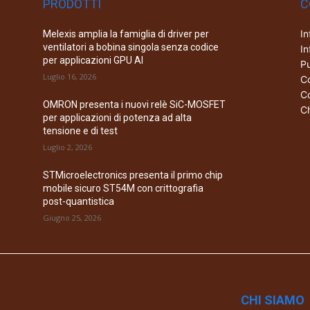
PRODOTTI
C
In
Melexis amplia la famiglia di driver per
ventilatori a bobina singola senza codice
In
per applicazioni GPU AI
Pu
Luglio 16, 2026
Co
Co
OMRON presenta i nuovi relè SiC-MOSFET
Ch
per applicazioni di potenza ad alta
tensione e di test
Luglio 2, 2026
STMicroelectronics presenta il primo chip
mobile sicuro ST54M con crittografia
post-quantistica
Giugno 25, 2026
CHI SIAMO