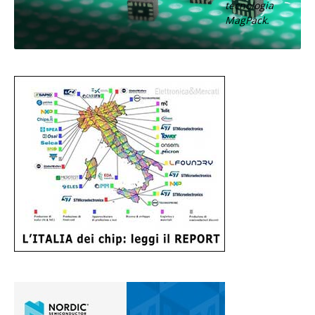
tecnologia
MagPack.