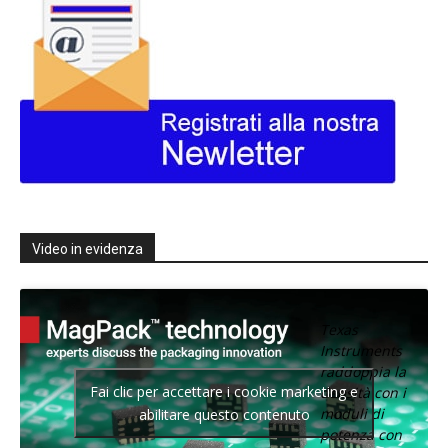
Video in evidenza
Texas
Instruments
raddoppia la
Fai clic per accettare i cookie marketing e
densità con i
moduli di
abilitare questo contenuto
potenza con