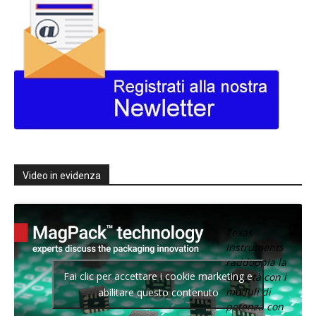
Video in evidenza
Texas
Instruments
raddoppia la
Fai clic per accettare i cookie marketing e
densità con i
moduli di
abilitare questo contenuto
potenza con