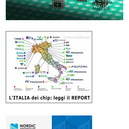
tecnologia
MagPack.