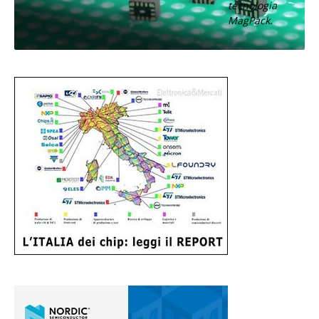
tecnologia
MagPack.