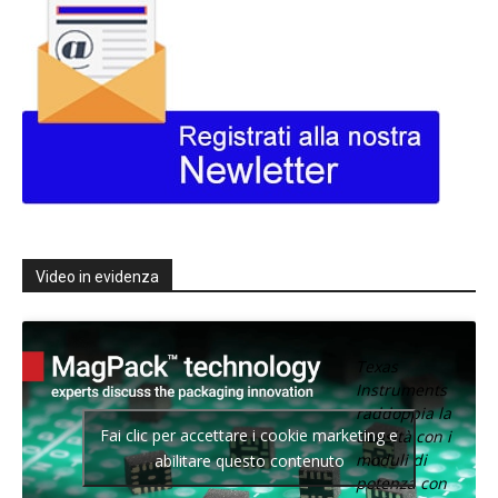
Video in evidenza
Texas
Instruments
raddoppia la
Fai clic per accettare i cookie marketing e
densità con i
moduli di
abilitare questo contenuto
potenza con