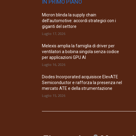
IN PRIMO PIANO
Micron blinda la supply chain
dell’automotive: accordi strategici con i
giganti del settore
Luglio 17, 2026
Melexis amplia la famiglia di driver per
ventilatori a bobina singola senza codice
per applicazioni GPU AI
Luglio 16, 2026
Diodes Incorporated acquisisce ElevATE
Semiconductor e rafforza la presenza nel
mercato ATE e della strumentazione
Luglio 15, 2026