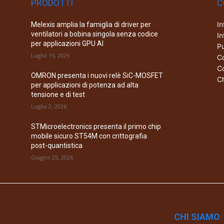
PRODOTTI
C
In
Melexis amplia la famiglia di driver per
ventilatori a bobina singola senza codice
In
per applicazioni GPU AI
Pu
Luglio 16, 2026
Co
Co
OMRON presenta i nuovi relè SiC-MOSFET
Ch
per applicazioni di potenza ad alta
tensione e di test
Luglio 2, 2026
STMicroelectronics presenta il primo chip
mobile sicuro ST54M con crittografia
post-quantistica
Giugno 25, 2026
CHI SIAMO