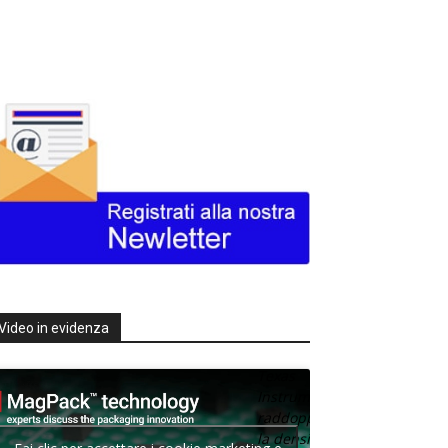
Video in evidenza
Texas
Instruments
raddoppia
la densità