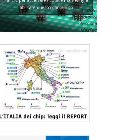
Fai clic per accettare i cookie marketing e
con i
abilitare questo contenuto
moduli di
potenza con
tecnologia
MagPack.