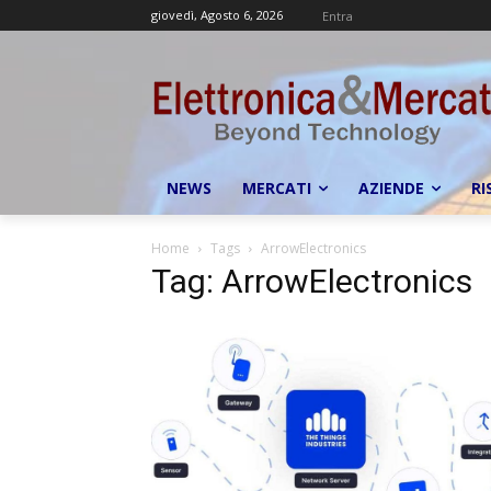
giovedì, Agosto 6, 2026
Entra
NEWS
MERCATI
AZIENDE
RI
Home
Tags
ArrowElectronics
Tag: ArrowElectronics