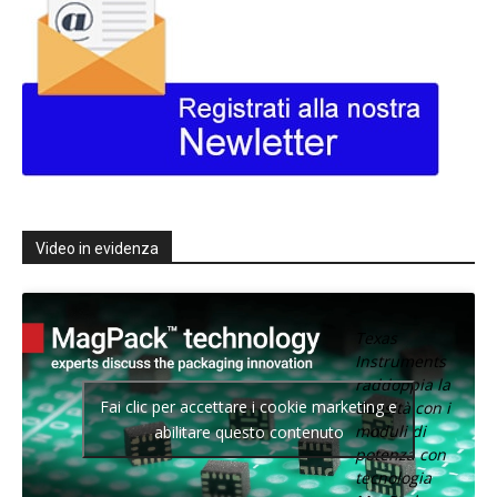
Video in evidenza
Texas
Instruments
raddoppia la
Fai clic per accettare i cookie marketing e
densità con i
moduli di
abilitare questo contenuto
potenza con
tecnologia