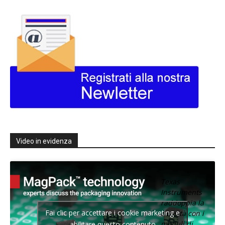
Video in evidenza
Texas
Instruments
raddoppia la
Fai clic per accettare i cookie marketing e
densità con i
moduli di
abilitare questo contenuto