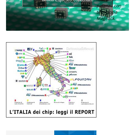
potenza con
tecnologia
MagPack.