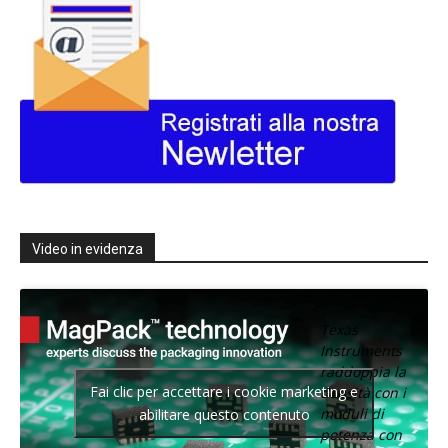
Video in evidenza
Texas
Instruments
raddoppia la
Fai clic per accettare i cookie marketing e
densità con i
moduli di
abilitare questo contenuto
potenza con