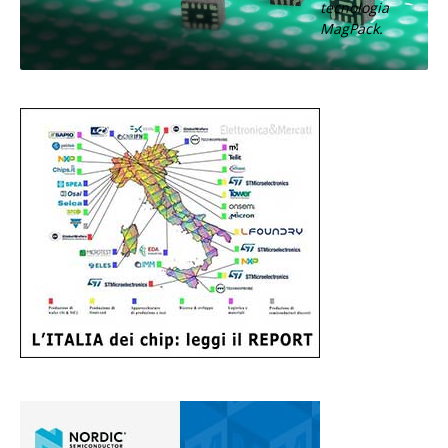
tecnologia
MagPack.