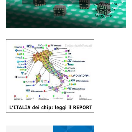
potenza con
tecnologia
MagPack.