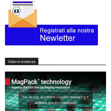
Video in evidenza
Texas
Instruments
raddoppia la
Fai clic per accettare i cookie marketing e
densità con i
moduli di
abilitare questo contenuto
potenza con