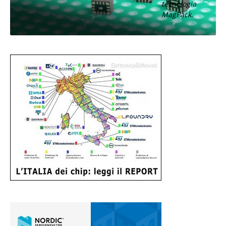
tecnologia
MagPack.