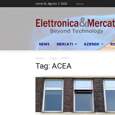
venerdì, Agosto 7, 2026
Entra
NEWS
MERCATI
AZIENDE
RI
Home
Tags
ACEA
Tag: ACEA