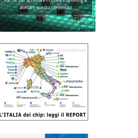
Fai clic per accettare i cookie marketing e
con i
abilitare questo contenuto
moduli di
potenza con
tecnologia
MagPack.