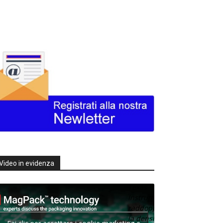
Video in evidenza
Texas
Instruments
raddoppia
la densità