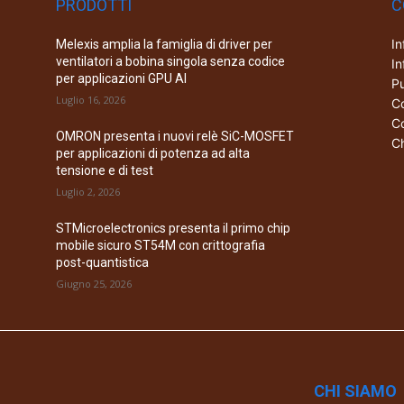
PRODOTTI
C
In
Melexis amplia la famiglia di driver per
ventilatori a bobina singola senza codice
In
per applicazioni GPU AI
Pu
Luglio 16, 2026
Co
Co
OMRON presenta i nuovi relè SiC-MOSFET
Ch
per applicazioni di potenza ad alta
tensione e di test
Luglio 2, 2026
STMicroelectronics presenta il primo chip
mobile sicuro ST54M con crittografia
post-quantistica
Giugno 25, 2026
CHI SIAMO