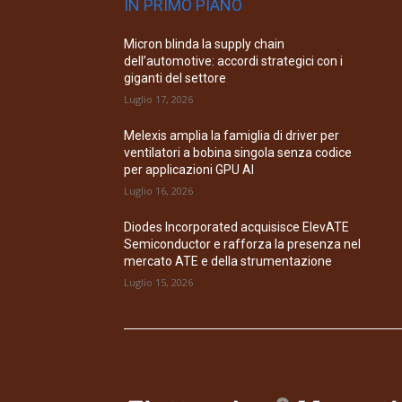
IN PRIMO PIANO
Micron blinda la supply chain
dell’automotive: accordi strategici con i
giganti del settore
Luglio 17, 2026
Melexis amplia la famiglia di driver per
ventilatori a bobina singola senza codice
per applicazioni GPU AI
Luglio 16, 2026
Diodes Incorporated acquisisce ElevATE
Semiconductor e rafforza la presenza nel
mercato ATE e della strumentazione
Luglio 15, 2026