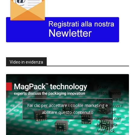
Video in evidenza
Texas
Instruments
raddoppia la
Fai clic per accettare i cookie marketing e
densità con i
moduli di
abilitare questo contenuto
potenza con
tecnologia
MagPack.