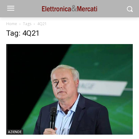
Home
Tags
4Q21
Tag: 4Q21
AZIENDE