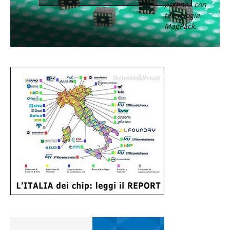
potenza con
tecnologia
MagPack.