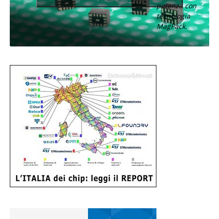
potenza con
tecnologia
MagPack.