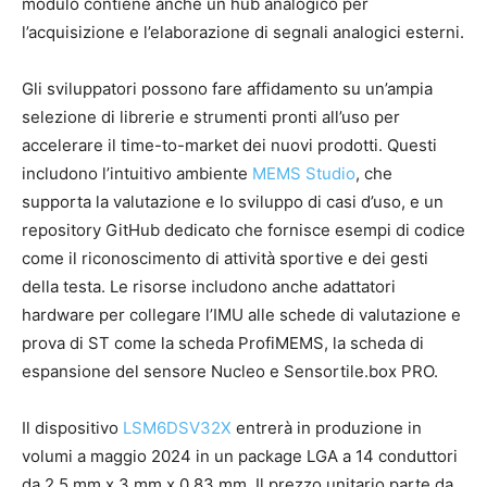
modulo contiene anche un hub analogico per
l’acquisizione e l’elaborazione di segnali analogici esterni.
Gli sviluppatori possono fare affidamento su un’ampia
selezione di librerie e strumenti pronti all’uso per
accelerare il time-to-market dei nuovi prodotti. Questi
includono l’intuitivo ambiente
MEMS Studio
, che
supporta la valutazione e lo sviluppo di casi d’uso, e un
repository GitHub dedicato che fornisce esempi di codice
come il riconoscimento di attività sportive e dei gesti
della testa. Le risorse includono anche adattatori
hardware per collegare l’IMU alle schede di valutazione e
prova di ST come la scheda ProfiMEMS, la scheda di
espansione del sensore Nucleo e Sensortile.box PRO.
Il dispositivo
LSM6DSV32X
entrerà in produzione in
volumi a maggio 2024 in un package LGA a 14 conduttori
da 2,5 mm x 3 mm x 0,83 mm. Il prezzo unitario parte da