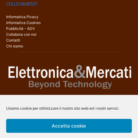
COLLEGAMENTI
Informativa Pivacy
Informativa Cookies
Pubblicità - ADV
Collabora con noi
Contatti
Chi siamo
Elettronica & Mercati è il sito web dedicato a tutti gli aspetti
dell’elettronica professionale e dell’industria dei semiconduttori, con
Usiamo cookie per ottimizzare il nostro sito web ed i nostri servizi.
una copertura a 360° che coinvolge tecnologie, prodotti, mercati e
aziende.
Accetta cookie
Contatti:
info@arscommunication.it