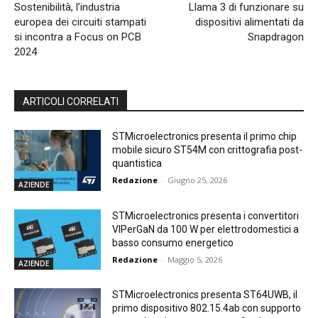
Sostenibilità, l’industria
Llama 3 di funzionare su
europea dei circuiti stampati
dispositivi alimentati da
si incontra a Focus on PCB
Snapdragon
2024
ARTICOLI CORRELATI
STMicroelectronics presenta il primo chip
mobile sicuro ST54M con crittografia post-
quantistica
Redazione
-
Giugno 25, 2026
AZIENDE
STMicroelectronics presenta i convertitori
VIPerGaN da 100 W per elettrodomestici a
basso consumo energetico
Redazione
-
Maggio 5, 2026
AZIENDE
STMicroelectronics presenta ST64UWB, il
primo dispositivo 802.15.4ab con supporto