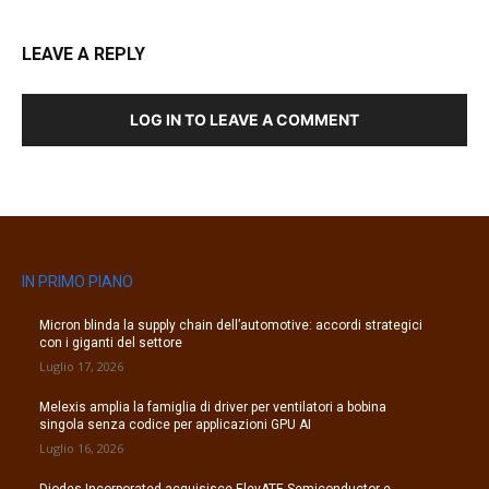
LEAVE A REPLY
LOG IN TO LEAVE A COMMENT
IN PRIMO PIANO
Micron blinda la supply chain dell’automotive: accordi strategici
con i giganti del settore
Luglio 17, 2026
Melexis amplia la famiglia di driver per ventilatori a bobina
singola senza codice per applicazioni GPU AI
Luglio 16, 2026
Diodes Incorporated acquisisce ElevATE Semiconductor e